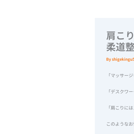
内
容
を
ス
肩こ
キ
柔道
ッ
プ
By
shigeking
「マッサージ
「デスクワー
「肩こりには
このようなお