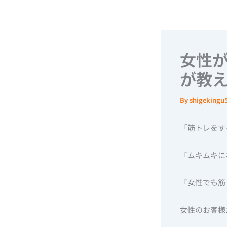
内
容
を
ス
女性
キ
が教え
ッ
プ
By
shigeking
「筋トレをす
「ムキムキに
「女性でも筋
女性のお客様